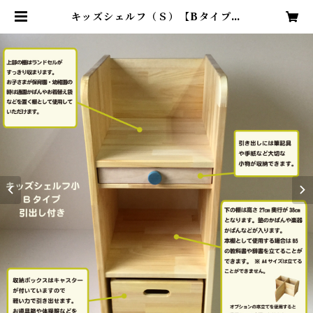
キッズシェルフ（Ｓ）【Bタイプ・
引出し付】 | かて工房の木製保育用
品