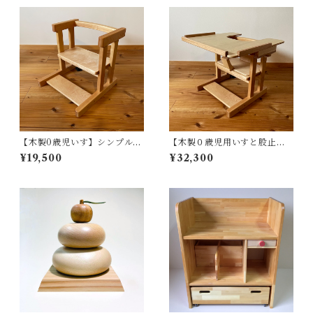
【木製0歳児いす】シンプルな
【木製０歳児用いすと股止め
設計で丈夫で安全なベビーチ
板＋カットテーブルセット】
¥19,500
¥32,300
ェア。植物性自然塗料で塗
シンプルな設計で丈夫で安全
装。全国の保育園でも使われ
なベビーチェアと「股止め
ています。
板」「カットテーブル」のセ
ット