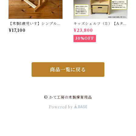
【木製1歳児いす】シンプルな
キッズシェルフ（Ｓ）【Aタイ
設計で丈夫で安全なキッズチ
プ・本立て付】
¥17,100
¥23,800
ェア。植物性自然塗料で塗
装。全国の保育園でも使われ
30%OFF
ています。
商品一覧に戻る
© かて工房の木製保育用品
Powered by