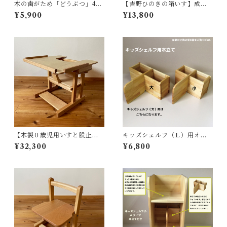
木の歯がため「どうぶつ」4種
【吉野ひのきの箱いす】成長
セット
に合せて座面高を変えられる
¥5,900
¥13,800
桧の椅子、自然植物性塗料で
仕上げました ※木の歯がた
めプレゼント
【木製０歳児用いすと股止め
キッズシェルフ（Ｌ）用オプ
板＋カットテーブルセット】
ション【ブックスタンド】
¥32,300
¥6,800
シンプルな設計で丈夫で安全
なベビーチェアと「股止め
板」「カットテーブル」のセ
ット